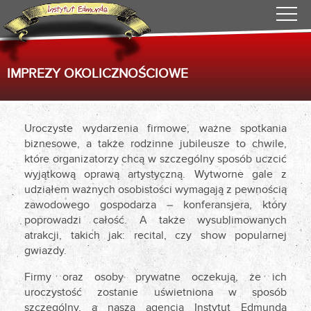
IMPREZY OKOLICZNOŚCIOWE
Uroczyste wydarzenia firmowe, ważne spotkania
biznesowe, a także rodzinne jubileusze to chwile,
które organizatorzy chcą w szczególny sposób uczcić
wyjątkową oprawą artystyczną. Wytworne gale z
udziałem ważnych osobistości wymagają z pewnością
zawodowego gospodarza – konferansjera, który
poprowadzi całość. A także wysublimowanych
atrakcji, takich jak: recital, czy show popularnej
gwiazdy.
Firmy oraz osoby prywatne oczekują, że ich
uroczystość zostanie uświetniona w sposób
szczególny, a nasza agencja Instytut Edmunda